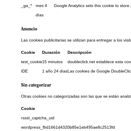
_ga_*
mes 4
Google Analytics sets this cookie to stor
días
Anuncio
Las cookies publicitarias se utilizan para entregar a los vis
Cookie
Duración
Descripción
test_cookie
15 minutos
doubleclick.net establece esta coo
IDE
1 año 24 días
Las cookies de Google DoubleClick
Sin categorizar
Otras cookies no categorizadas son las que se están analiz
Cookie
rsssl_captcha_uid
wordpress_fbd1661d4320b85e1eb495ae8c2513fd