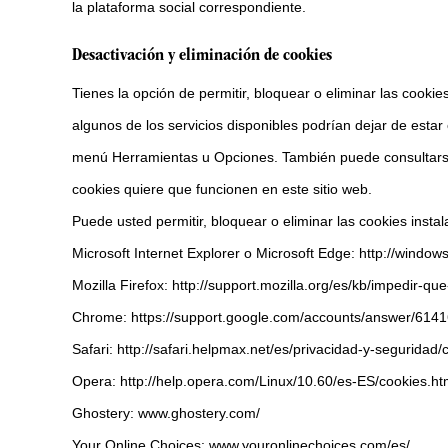
la plataforma social correspondiente.
Desactivación y eliminación de cookies
Tienes la opción de permitir, bloquear o eliminar las cooki
algunos de los servicios disponibles podrían dejar de est
menú Herramientas u Opciones. También puede consultarse
cookies quiere que funcionen en este sitio web.
Puede usted permitir, bloquear o eliminar las cookies inst
Microsoft Internet Explorer o Microsoft Edge: http://windo
Mozilla Firefox: http://support.mozilla.org/es/kb/impedir-q
Chrome: https://support.google.com/accounts/answer/614
Safari: http://safari.helpmax.net/es/privacidad-y-seguridad
Opera: http://help.opera.com/Linux/10.60/es-ES/cookies.ht
Ghostery: www.ghostery.com/
Your Online Choices: www.youronlinechoices.com/es/