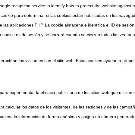
oogle recaptcha service to identify bots to protect the website against 
ookie para determinar si las cookies están habilitadas en los navegad
de las aplicaciones PHP. La cookie almacena e identifica el ID de sesió
La cookie es de sesión y se borrará cuando se cierren todas las ventan
eractúan los visitantes con el sitio web. Estas cookies ayudan a propo
a experimentar la eficacia publicitaria de los sitios web que utilizan s
a calcular los datos de los visitantes, de las sesiones y de las campañ
 almacena la información de forma anónima y asigna un número generado 