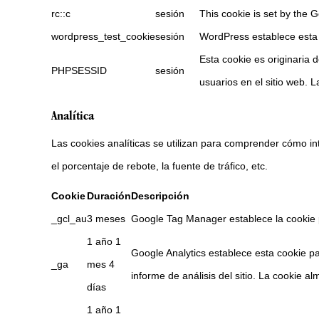
rc::c
sesión
This cookie is set by the G
wordpress_test_cookie
sesión
WordPress establece esta c
Esta cookie es originaria 
PHPSESSID
sesión
usuarios en el sitio web. 
Analítica
Las cookies analíticas se utilizan para comprender cómo int
el porcentaje de rebote, la fuente de tráfico, etc.
Cookie
Duración
Descripción
_gcl_au
3 meses
Google Tag Manager establece la cookie par
1 año 1
Google Analytics establece esta cookie par
_ga
mes 4
informe de análisis del sitio. La cookie
días
1 año 1